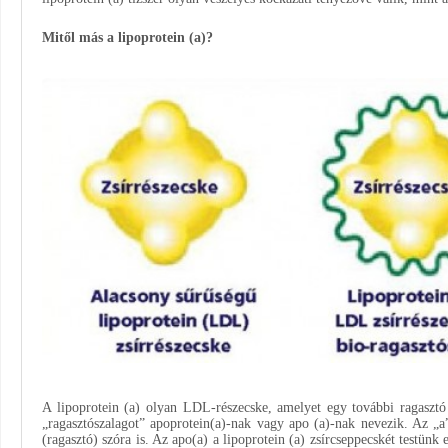
Mitől más a lipoprotein (a)?
A lipoprotein (a) olyan LDL-részecske, amelyet egy további ragasztó 
„ragasztószalagot” apoprotein(a)-nak vagy apo (a)-nak nevezik. Az „a
(ragasztó) szóra is. Az apo(a) a lipoprotein (a) zsírcseppecskét testünk