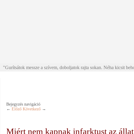
"Gurítsátok messze a szívem, doboljatok rajta sokan. Néha kicsit beho
Bejegyzés navigáció
←
Előző
Következő
→
Miért nem kapnak infarktust az álla