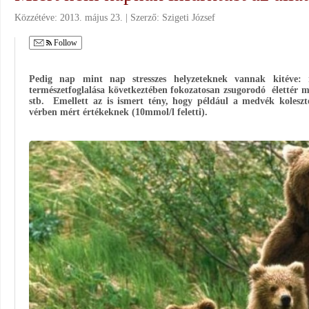
Közzétéve:
2013. május 23.
Szerző:
Szigeti József
Follow
Pedig nap mint nap stresszes helyzeteknek vannak kitéve:
természetfoglalása következtében fokozatosan zsugorodó élettér m
stb. Emellett az is ismert tény, hogy például a medvék koleszte
vérben mért értékeknek (10mmol/l feletti).