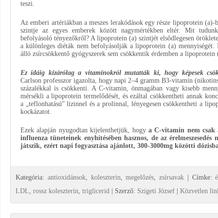
teszi.
Az emberi artériákban a meszes lerakódások egy része lipoprotein (a)-b
szintje az egyes emberek között nagymértékben eltér. Mit tudunk 
befolyásoló tényezőkről? A lipoprotein (a) szintjét elsődlegesen örökle
a különleges diéták nem befolyásolják a lipoprotein (a) mennyiségét. 
álló zsírcsökkentő gyógyszerek sem csökkentik érdemben a lipoprotein (
Ez idáig kizárólag a vitaminokról mutatták ki, hogy képesek csökk
Carlson professzor igazolta, hogy napi 2–4 gramm B3-vitamin (nikotinsa
százalékkal is csökkenti. A C-vitamin, önmagában vagy kisebb mennyi
mérsékli a lipoprotein termelődését, és ezáltal csökkentheti annak konc
a „teflonhatású” lizinnel és a prolinnal, lényegesen csökkentheti a lipo
kockázatot.
Ezek alapján nyugodtan kijelenthetjük, hogy
a C-vitamin nem csak 
influenza tüneteinek enyhítésében hasznos, de az érelmeszesedés m
játszik, ezért napi fogyasztása ajánlott, 300-3000mg közötti dózisb
Kategória:
antioxidánsok
,
koleszterin
,
megelőzés
,
zsírsavak
| Címke:
LDL
,
rossz koleszterin
,
triglicerid
| Szerző:
Szigeti József
|
Közvetlen li