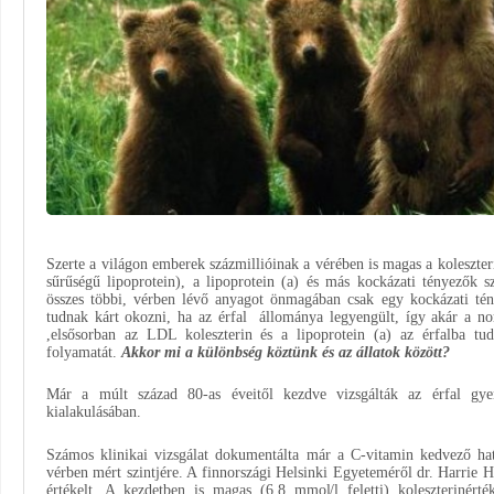
Szerte a világon emberek százmillióinak a vérében is magas a koleszter
sűrűségű lipoprotein), a lipoprotein (a) és más kockázati tényezők s
összes többi, vérben lévő anyagot önmagában csak egy kockázati tén
tudnak kárt okozni, ha az érfal állománya legyengült, így akár a no
,elsősorban az LDL koleszterin és a lipoprotein (a) az érfalba tud 
folyamatát.
Akkor mi a különbség köztünk és az állatok között?
Már a múlt század 80-as éveitől kezdve vizsgálták az érfal gyen
kialakulásában.
Számos klinikai vizsgálat dokumentálta már a C-vitamin kedvező hatá
vérben mért szintjére. A finnországi Helsinki Egyeteméről dr. Harrie H
értékelt. A kezdetben is magas (6,8 mmol/l feletti) koleszterinért