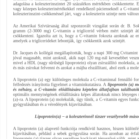
adagolása a koleszterinszintet 20 százalékos mértékben csökkentette.
vagy közepes koleszterinértékekkel rendelkező pácienseknél a C-vitam
koleszterinszint-csökkenéssel járt, vagy a koleszterin szintje nem változo
Az Amerikai Szívtársaság által szponzorált vizsgálat során dr. B. S
gramm (2-3000 mg) C-vitamin a triglicerid vérben mért szintjét át
csökkenteni. Igazolta azt is, hogy a C-vitamin fokozta azoknak az e
amelyek a triglicerideket lebontják, így csökkentik azok szintjét.
Dr. Jacques és kollégái megállapították, hogy a napi 300 mg Cvitamin
jóval magasabb, mint azoknál, akik napi 120 mg-nál kevesebbet vesz
mivel a HDL (nagy sűrűségű lipoprotein) olyan zsírszállító molekula, a
és más zsírokat felvenni és azokat a májba elszállítani, ahol ezek a m
A lipoprotein (a) egy különleges molekula a C-vitaminnal fennálló for
felfedezés irányította figyelmet a vitaminkutatásra. A
lipoprotein (a) m
és néhány, a C-vitamin előállítására képtelen állatfajban található
optimális mennyiségének előállítására képes állatoknak nincs lényege
(a)-ra. A lipoprotein (a) molekulák, úgy tűnik, a C-vitamin egyes funkc
gyógyulásában és a véredények kijavításában.
Lipoprotein(a) – a koleszterinnél tízszer veszélyesebb más
A lipoprotein (a) alapvető funkciója rendkívül hasznos, hiszen különfé
kijavításában, például a sebek gyógyulása során. Ha azonban az érfal
lipoprotein (a) tízszer olyan veszélyes kockázati tényezővé válik, mint a