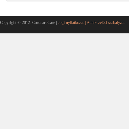
Copyright © 2012. CoronaroCare |
Jogi nyilatkozat |
Adatkezelési szabályzat