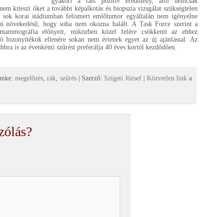
gyakori a fals pozitív eredmény, ami nemcsak
nem kiteszi őket a további képalkotás és biopszia vizsgálat szükségtelen
 sok korai stádiumban felismert emlőtumor egyáltalán nem igényelne
sú növekedésű, hogy soha nem okozna halált. A Task Force szerint a
 mammográfia előnyeit, miközben közel felére csökkenti az ehhez
 bizonyítékok ellenére sokan nem értenek egyet az új ajánlással. Az
bra is az évenkénti szűrést preferálja 40 éves kortól kezdődően.
ímke:
megelőzés
,
rák
,
szűrés
| Szerző:
Szigeti József
|
Közvetlen link
a
zólás?