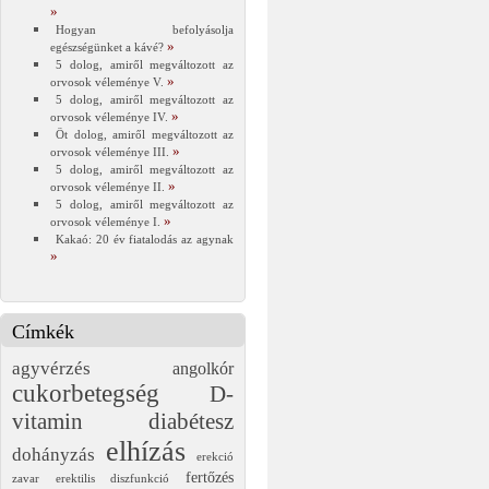
Hogyan befolyásolja
egészségünket a kávé?
5 dolog, amiről megváltozott az
orvosok véleménye V.
5 dolog, amiről megváltozott az
orvosok véleménye IV.
Öt dolog, amiről megváltozott az
orvosok véleménye III.
5 dolog, amiről megváltozott az
orvosok véleménye II.
5 dolog, amiről megváltozott az
orvosok véleménye I.
Kakaó: 20 év fiatalodás az agynak
Címkék
agyvérzés
angolkór
cukorbetegség
D-
vitamin
diabétesz
elhízás
dohányzás
erekció
fertőzés
zavar
erektilis diszfunkció