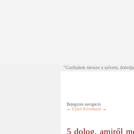
"Gurítsátok messze a szívem, doboljat
Bejegyzés navigáció
←
Előző
Következő
→
5 dolog, amiről m