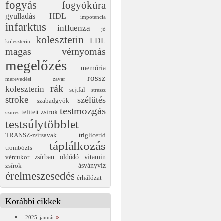
fogyás
fogyókúra
gyulladás
HDL
impotencia
infarktus
influenza
jó
koleszterin
LDL
koleszterin
magas vérnyomás
megelőzés
memória
rossz
merevedési zavar
rák
koleszterin
sejtfal
stressz
stroke
szélütés
szabadgyök
testmozgás
telített zsírok
szűrés
testsúlytöbblet
TRANSZ-zsírsavak
triglicerid
táplálkozás
trombózis
zsírban oldódó vitamin
vércukor
ásványvíz
zsírok
érelmeszesedés
érhálózat
Korábbi cikkek
2025. január