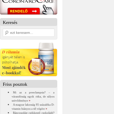
Keresés
Friss posztok
Mi az a preeclampsia? – a
várandósság egyik ritka, de súlyos
szövődménye
A magyar lakosság 95 százaléka D-
vitamin hiányos a tél végére
Ráncosodást csökkentő csokoládé?