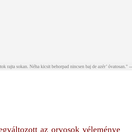
ok rajta sokan. Néha kicsit behorpad nincsen baj de azér’ óvatosan." --
egváltozott az orvosok véleménye