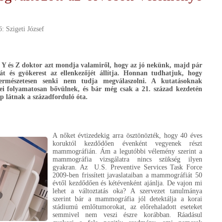
ő:
Szigeti József
, Y és Z doktor azt mondja valamiről, hogy az jó nekünk, majd pár
és gyökerest az ellenkezőjét állítja. Honnan tudhatjuk, hogy
rmészetesen senki nem tudja megválaszolni. A kutatásoknak
ei folyamatosan bővülnek, és bár még csak a 21. század kezdetén
 látnak a századforduló óta.
A nőket évtizedekig arra ösztönözték, hogy 40 éves
koruktól kezdődően évenként vegyenek részt
mammográfián. Ám a legutóbbi vélemény szerint a
mammográfia vizsgálatra nincs szükség ilyen
gyakran. Az U.S. Preventive Services Task Force
2009-ben frissített javaslataiban a mammográfiát 50
évtől kezdődően és kétévenként ajánlja. De vajon mi
lehet a változtatás oka? A szervezet tanulmánya
szerint bár a mammográfia jól detektálja a korai
stádiumú emlőtumorokat, az előrehaladott eseteket
semmivel nem veszi észre korábban. Ráadásul