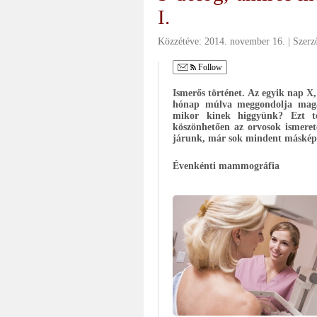
I.
Közzétéve:
2014. november 16.
Szerz
Follow
Ismerős történet. Az egyik nap X
hónap múlva meggondolja magát 
mikor kinek higgyünk? Ezt te
köszönhetően az orvosok ismeret
járunk, már sok mindent másképp
Évenkénti mammográfia