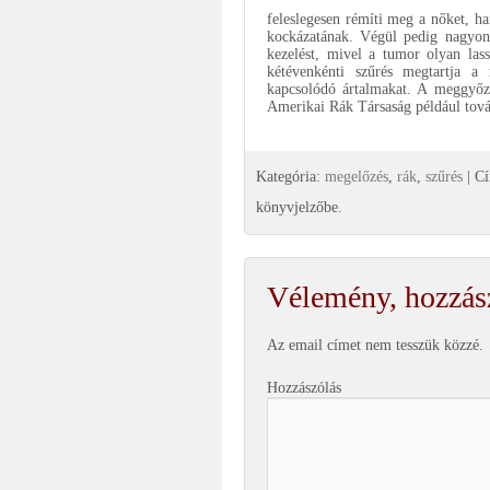
feleslegesen rémíti meg a nőket, ha
kockázatának. Végül pedig nagyon
kezelést, mivel a tumor olyan las
kétévenkénti szűrés megtartja a
kapcsolódó ártalmakat. A meggyőző
Amerikai Rák Társaság például továb
Kategória:
megelőzés
,
rák
,
szűrés
| C
könyvjelzőbe.
Vélemény, hozzás
Az email címet nem tesszük közzé.
Hozzászólás