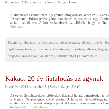
Közzétéve:
2015. március 6.
Szerző:
Szigeti József
A különleges csokiból napi 7,5 gramm elfogyasztása képes az 50 évesek 
“fiatalítani”. Bőröregedést gátló csokoládét fejlesztett ki egy Cam
alakult vállalkozás. A brit szakemberek azt állítják, hogy az általu
Folytatás
→
Kategória:
általános
,
antioxidánsok
,
cukorbetegség
,
elhízás
,
fogyás
,
fo
táplálkozás
,
testsúly
|
Címke:
cukorbetegség
,
diabétesz
,
elhízás
,
fogyás
öregedés
,
szabadgyök
,
táplálkozás
,
testsúlytöbblet
|
1
hozzászólás
Kakaó: 20 év fiatalodás az agynak
Közzétéve:
2014. november 3.
Szerző:
Szigeti József
Az egyes élelmiszerekben előforduló flavanol hatására megfordul az i
a Nature Neuroscience cikke szerint 3 hónapos flavanol-fogyaszt
agyterülete a 40 évesek szintjére javul. A flavanol – nem azonos a fla
legnagyobb …
Folytatás
→