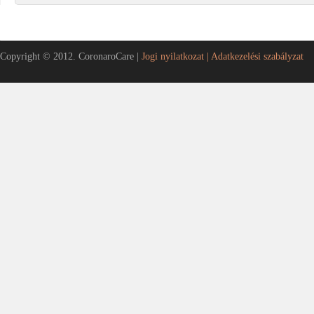
Copyright © 2012. CoronaroCare |
Jogi nyilatkozat |
Adatkezelési szabályzat