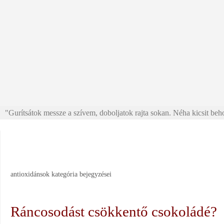
"Gurítsátok messze a szívem, doboljatok rajta sokan. Néha kicsit beho
antioxidánsok
kategória bejegyzései
Ráncosodást csökkentő csokoládé?