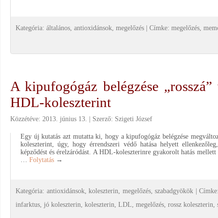
Kategória:
általános
,
antioxidánsok
,
megelőzés
|
Címke:
megelőzés
,
memó
A kipufogógáz belégzése „rosszá” v
HDL-koleszterint
Közzétéve:
2013. június 13.
Szerző:
Szigeti József
Egy új kutatás azt mutatta ki, hogy a kipufogógáz belégzése megválto
koleszterint, úgy, hogy érrendszeri védő hatása helyett ellenkezőleg
képződést és érelzáródást. A HDL-koleszterinre gyakorolt hatás mellett
…
Folytatás
→
Kategória:
antioxidánsok
,
koleszterin
,
megelőzés
,
szabadgyökök
|
Címke
infarktus
,
jó koleszterin
,
koleszterin
,
LDL
,
megelőzés
,
rossz koleszterin
,