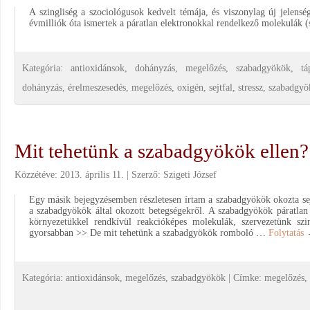
A szingliség a szociológusok kedvelt témája, és viszonylag új jelens
évmilliók óta ismertek a páratlan elektronokkal rendelkező molekulák (
Kategória:
antioxidánsok
,
dohányzás
,
megelőzés
,
szabadgyökök
,
tá
dohányzás
,
érelmeszesedés
,
megelőzés
,
oxigén
,
sejtfal
,
stressz
,
szabadgyö
Mit tehetünk a szabadgyökök ellen?
Közzétéve:
2013. április 11.
Szerző:
Szigeti József
Egy másik bejegyzésemben részletesen írtam a szabadgyökök okozta se
a szabadgyökök által okozott betegségekről. A szabadgyökök páratlan 
környezetükkel rendkívül reakcióképes molekulák, szervezetünk szin
gyorsabban >> De mit tehetünk a szabadgyökök romboló …
Folytatás
Kategória:
antioxidánsok
,
megelőzés
,
szabadgyökök
|
Címke:
megelőzés
,