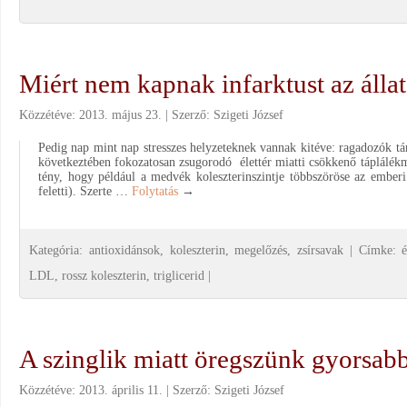
Miért nem kapnak infarktust az álla
Közzétéve:
2013. május 23.
Szerző:
Szigeti József
Pedig nap mint nap stresszes helyzeteknek vannak kitéve: ragadozók t
következtében fokozatosan zsugorodó élettér miatti csökkenő táplálékm
tény, hogy például a medvék koleszterinszintje többszöröse az ember
feletti). Szerte …
Folytatás
→
Kategória:
antioxidánsok
,
koleszterin
,
megelőzés
,
zsírsavak
|
Címke:
LDL
,
rossz koleszterin
,
triglicerid
|
A szinglik miatt öregszünk gyorsab
Közzétéve:
2013. április 11.
Szerző:
Szigeti József