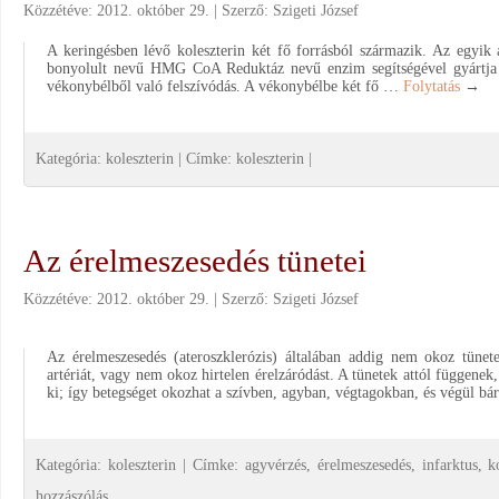
Közzétéve:
2012. október 29.
Szerző:
Szigeti József
A keringésben lévő koleszterin két fő forrásból származik. Az egyik 
bonyolult nevű HMG CoA Reduktáz nevű enzim segítségével gyártja a
vékonybélből való felszívódás. A vékonybélbe két fő …
Folytatás
→
Kategória:
koleszterin
|
Címke:
koleszterin
|
Az érelmeszesedés tünetei
Közzétéve:
2012. október 29.
Szerző:
Szigeti József
Az érelmeszesedés (ateroszklerózis) általában addig nem okoz tünet
artériát, vagy nem okoz hirtelen érelzáródást. A tünetek attól függenek,
ki; így betegséget okozhat a szívben, agyban, végtagokban, és végül b
Kategória:
koleszterin
|
Címke:
agyvérzés
,
érelmeszesedés
,
infarktus
,
k
hozzászólás