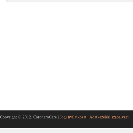
Copyright © 2012. CoronaroCare |
Jogi nyilatkozat |
Adatkezelési szabályzat