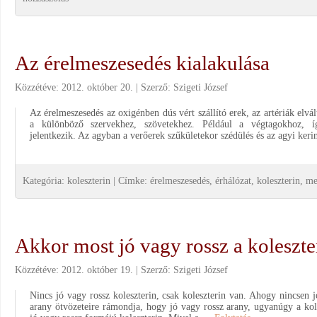
Az érelmeszesedés kialakulása
Közzétéve:
2012. október 20.
Szerző:
Szigeti József
Az érelmeszesedés az oxigénben dús vért szállító erek, az artériák elvál
a különböző szervekhez, szövetekhez. Például a végtagokhoz, íg
jelentkezik. Az agyban a verőerek szűkületekor szédülés és az agyi ke
Kategória:
koleszterin
|
Címke:
érelmeszesedés
,
érhálózat
,
koleszterin
,
me
Akkor most jó vagy rossz a koleszte
Közzétéve:
2012. október 19.
Szerző:
Szigeti József
Nincs jó vagy rossz koleszterin, csak koleszterin van. Ahogy nincsen j
arany ötvözeteire rámondja, hogy jó vagy rossz arany, ugyanúgy a kole