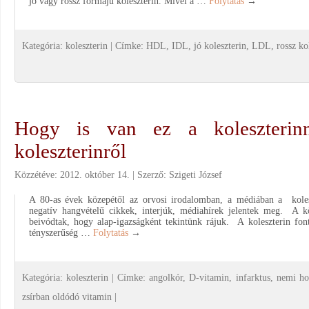
jó vagy rossz formájú koleszterin. Mivel a …
Folytatás
→
Kategória:
koleszterin
|
Címke:
HDL
,
IDL
,
jó koleszterin
,
LDL
,
rossz ko
Hogy is van ez a koleszterinn
koleszterinről
Közzétéve:
2012. október 14.
Szerző:
Szigeti József
A 80-as évek közepétől az orvosi irodalomban, a médiában a kolesz
negatív hangvételű cikkek, interjúk, médiahírek jelentek meg. A k
beivódtak, hogy alap-igazságként tekintünk rájuk. A koleszterin fon
tényszerűség …
Folytatás
→
Kategória:
koleszterin
|
Címke:
angolkór
,
D-vitamin
,
infarktus
,
nemi h
zsírban oldódó vitamin
|