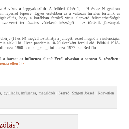
az
A vírus a leggyakoribb
. A felületi fehérjéi, a H és az N gyakran
n, lépésről lépésre. Egyes esetekben ez a változás hirtelen történik és
tigénváltás, hogy a korábban fertőző vírus alapvető felismerhetőségét
 szervezet természetes védekező készségét – ez történik járványok
ehérje (H és N) megváltoztathatja a jellegét, ezzel megnő a virulenciája,
mia alakul ki. Ilyen pandémia 10-20 évenként fordul elő. Például 1918-
influenza, 1968-ban hongkongi influenza, 1977-ben Red-flu.
 a harcot az influenza ellen? Erről olvashat a sorozat 3. részében:
luenza ellen >>
s
,
gyulladás
,
influenza
,
megelőzés
| Szerző:
Szigeti József
|
Közvetlen
zólás?