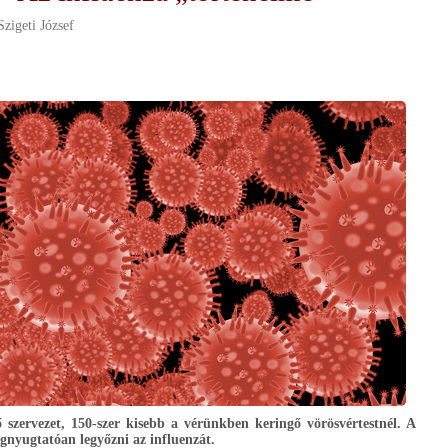
Szigeti József
ő szervezet, 150-szer kisebb a vérünkben keringő vörösvértestnél. A
nyugtatóan legyőzni az influenzát.