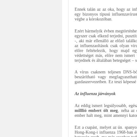
Ennek talán az az oka, hogy az in
egy bizonyos típusú influenzavírus
végbe a kórokozóban.
Ezért bármelyik évben megtörténhet
egyszer csak elkezd terjedni, puszt
-, aki már ellenálló az előző talá
az influenzaoltások csak olyan ví
előre feltételezik, hogy majd e
védettséget más, előre nem ismert t
terjednek és általában betegséget – 
A vírus csaknem teljesen DNS-bő 
beszárítható vagy megfagyaszthat
gazdaszervezetben. Ez teszi képessé
Az influenza járványok
Az eddig ismert legsúlyosabb, egés
milllió embert ölt meg
, néha az 
ember halt meg, mint amennyi katon
Ezt a csapást, melyet az ún. spanyo
Hong-Kong-i influenza 1968-ban és