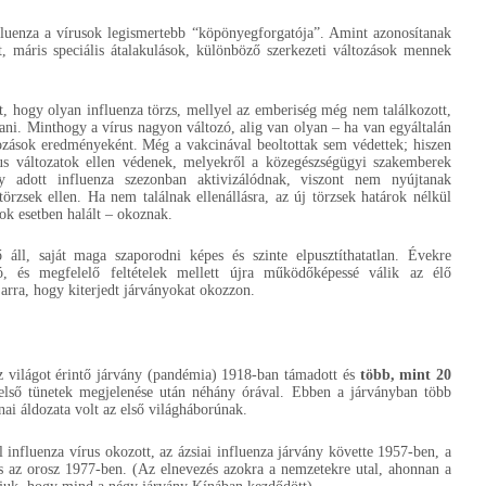
fluenza a vírusok legismertebb “köpönyegforgatója”. Amint azonosítanak
t, máris speciális átalakulások, különböző szerkezeti változások mennek
, hogy olyan influenza törzs, mellyel az emberiség még nem találkozott,
ítani. Minthogy a vírus nagyon változó, alig van olyan – ha van egyáltalán
lkozások eredményeként. Még a vakcinával beoltottak sem védettek; hiszen
rus változatok ellen védenek, melyekről a közegészségügyi szakemberek
gy adott influenza szezonban aktivizálódnak, viszont nem nyújtanak
örzsek ellen. Ha nem találnak ellenállásra, az új törzsek határok nélkül
sok esetben halált – okoznak.
áll, saját maga szaporodni képes és szinte elpusztíthatatlan. Évekre
ó, és megfelelő feltételek mellett újra működőképessé válik az élő
 arra, hogy kiterjedt járványokat okozzon.
z világot érintő járvány (pandémia) 1918-ban támadott és
több, mint 20
első tünetek megjelenése után néhány órával. Ebben a járványban több
ai áldozata volt az első világháborúnak.
l influenza vírus okozott, az ázsiai influenza járvány követte 1957-ben, a
 az orosz 1977-ben. (Az elnevezés azokra a nemzetekre utal, ahonnan a