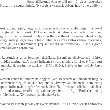
összetalálkoznak és a sejtből mint új vírus részecskék
évő enzim, a neuraminidáz (N) segít a vírusnak abban, hogy átvergődjön a
rások azt mutatják, hogy az influenzajárványok az emberiséget már jóval
is sújtották. A tudósok 1933-ban izoláltak először emberből származó
hogy az influenza vírusok több csoportba sorolhatók: Legismertebbek az A,
degyiknek jellegzetesek a belső fehérjéi és ezek változatlanok maradnak,
utinin [H] és neuraminidáz [N] antigének) változékonyak. A vírus gömb
s madarakban fordul elő.
t képeznek a vírus felszínén tüskékhez hasonlóan elhelyezkedő, kétféle
minidáz szerint. Az A típusú influenza vírusban eddig 15 H és 9 N altípust
tt molekulák szerint neveztek el: H1N1, H1N2, H2N2 és így tovább. Ugye
ő név?
lapvetően abban különböznek, hogy milyen szervezeteket támadnak meg. A
fertőznek meg és inkább regionális járványokat okoznak, nem pedig
típusú influenzák megfertőzhetnek disznókat, lovakat, fókákat, bálnákat,
em minden törzs fertőzi meg valamennyi felsorolt fajt. (Emberben eddig
sok felelősek az XX. századi pandémiákért is.
nyos vagy kisebb járványok gyermekeknél. Itt is a felső légúti fertőzések