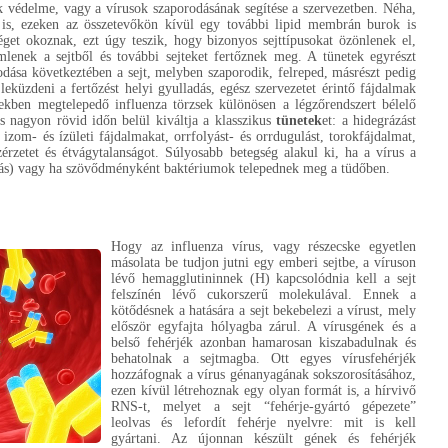
ek védelme, vagy a vírusok szaporodásának segítése a szervezetben. Néha,
 is, ezeken az összetevőkön kívül egy további lipid membrán burok is
éget okoznak, ezt úgy teszik, hogy bizonyos sejttípusokat özönlenek el,
enek a sejtből és további sejteket fertőznek meg. A tünetek egyrészt
odása következtében a sejt, melyben szaporodik, felreped, másrészt pedig
küzdeni a fertőzést helyi gyulladás, egész szervezetet érintő fájdalmak
rekben megtelepedő influenza törzsek különösen a légzőrendszert bélelő
és nagyon rövid időn belül kiváltja a klasszikus
tünetek
et: a hidegrázást
 izom- és ízületi fájdalmakat, orrfolyást- és orrdugulást, torokfájdalmat,
zérzetet és étvágytalanságot. Súlyosabb betegség alakul ki, ha a vírus a
dás) vagy ha szövődményként baktériumok telepednek meg a tüdőben.
Hogy az influenza vírus, vagy részecske egyetlen
másolata be tudjon jutni egy emberi sejtbe, a víruson
lévő hemagglutininnek (H) kapcsolódnia kell a sejt
felszínén lévő cukorszerű molekulával. Ennek a
kötődésnek a hatására a sejt bekebelezi a vírust, mely
először egyfajta hólyagba zárul. A vírusgének és a
belső fehérjék azonban hamarosan kiszabadulnak és
behatolnak a sejtmagba. Ott egyes vírusfehérjék
hozzáfognak a vírus génanyagának sokszorosításához,
ezen kívül létrehoznak egy olyan formát is, a hírvivő
RNS-t, melyet a sejt “fehérje-gyártó gépezete”
leolvas és lefordít fehérje nyelvre: mit is kell
gyártani. Az újonnan készült gének és fehérjék