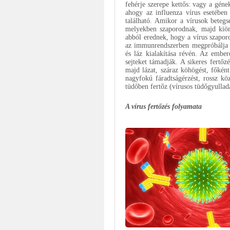
fehérje szerepe kettős: vagy a gén
ahogy az influenza vírus esetében
található. Amikor a vírusok betegs
melyekben szaporodnak, majd kiöml
abból erednek, hogy a vírus szapor
az immunrendszerben megpróbálja le
és láz kialakítása révén. Az embe
sejteket támadják. A sikeres fertőz
majd lázat, száraz köhögést, főként
nagyfokú fáradtságérzést, rossz kö
tüdőben fertőz (vírusos tüdőgyulla
A vírus fertőzés folyamata