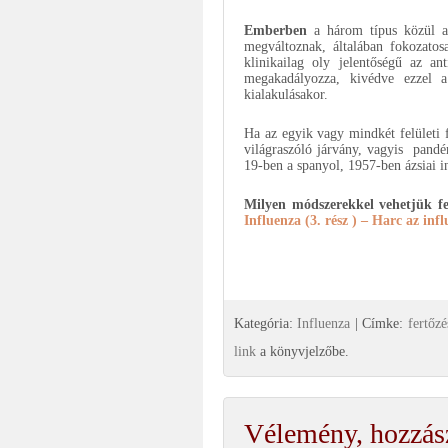
Emberben
a három típus közül 
megváltoznak, általában fokozatosa
klinikailag oly jelentőségű az an
megakadályozza, kivédve ezzel a
kialakulásakor.
Ha az egyik vagy mindkét felületi f
világraszóló járvány, vagyis pandé
19-ben a spanyol, 1957-ben ázsiai 
Milyen módszerekkel vehetjük fel
Influenza (3. rész ) – Harc az inf
Kategória:
Influenza
| Címke:
fertőzé
link
a könyvjelzőbe.
Vélemény, hozzás