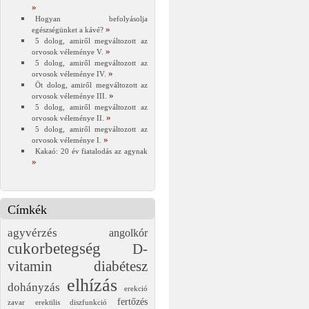
Hogyan befolyásolja
egészségünket a kávé?
5 dolog, amiről megváltozott az
orvosok véleménye V.
5 dolog, amiről megváltozott az
orvosok véleménye IV.
Öt dolog, amiről megváltozott az
orvosok véleménye III.
5 dolog, amiről megváltozott az
orvosok véleménye II.
5 dolog, amiről megváltozott az
orvosok véleménye I.
Kakaó: 20 év fiatalodás az agynak
Címkék
agyvérzés
angolkór
cukorbetegség
D-
vitamin
diabétesz
elhízás
dohányzás
erekció
fertőzés
zavar
erektilis diszfunkció