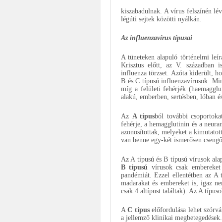
kiszabadulnak. A vírus felszínén l
légúti sejtek közötti nyálkán.
Az influenzavírus típusai
A tüneteken alapuló történelmi leí
Krisztus előtt, az V. században 
influenza törzset. Azóta kiderült, 
B és C típusú influenzavírusok. Min
míg a felületi fehérjék (haemaggl
alakú, emberben, sertésben, lóban é
Az
A típus
ból további csoportoka
fehérje, a hemagglutinin és a neura
azonosítottak, melyeket a kimutato
van benne egy-két ismerősen cseng
Az A típusú és B típusú vírusok a
B típusú
vírusok csak embereket 
pandémiát. Ezzel ellentétben az A 
madarakat és embereket is, igaz n
csak 4 altípust találtak). Az A típu
A
C típus
előfordulása lehet szórvá
a jellemző klinikai megbetegedések.