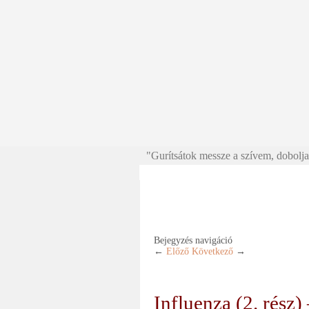
"Gurítsátok messze a szívem, doboljat
Bejegyzés navigáció
←
Előző
Következő
→
Influenza (2. rész)