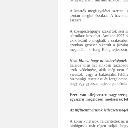
betegség eredt, ma már azonban tud
A kutatók megfigyelései szerint 
azután megint északra. A havont
északra.
A közegészségügyi szakértők szerin
bármikor lecsaphat. Amikor 1997-b
akik közül 6 meghalt, a szakember
azonban gyorsan sikerült a járványt
megtalálni, s Hong-Kong teljes szár
Nem biztos, hogy az emberiségnek le
halálos vírus napjainkban rászabadu
azok védelmére, akik még nem fe
vírustól, vagy a bakteriális felülf
biztonsági tesztelése és forgalomb
hogy egy gyorsan terjedő pandémia e
Ezért van kifejezetten nagy szer
egyszerű megelőzési módszerek lé
Az influenzavírusok jellegzetességei
A korai kutatások felderítették az i
biológusok már régen tudják, hog