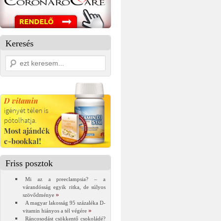
Keresés
Friss posztok
Mi az a preeclampsia? – a
várandósság egyik ritka, de súlyos
szövődménye
A magyar lakosság 95 százaléka D-
vitamin hiányos a tél végére
Ráncosodást csökkentő csokoládé?