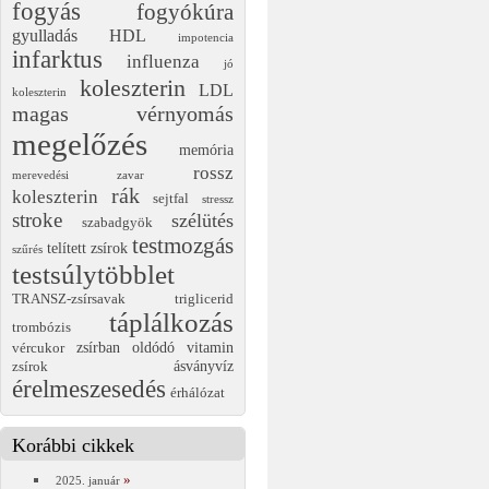
fogyás
fogyókúra
gyulladás
HDL
impotencia
infarktus
influenza
jó
koleszterin
LDL
koleszterin
magas vérnyomás
megelőzés
memória
rossz
merevedési zavar
rák
koleszterin
sejtfal
stressz
stroke
szélütés
szabadgyök
testmozgás
telített zsírok
szűrés
testsúlytöbblet
TRANSZ-zsírsavak
triglicerid
táplálkozás
trombózis
zsírban oldódó vitamin
vércukor
ásványvíz
zsírok
érelmeszesedés
érhálózat
Korábbi cikkek
2025. január