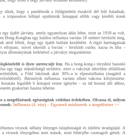
juk, hogy mind a négy járvány Kínában kezdődött).
úgy tűnik, hogy a pandémiák a földgömbön északról dél felé haladnak,
a, a trópusokon fellépő epidémiák hónappal előbb vagy később érnek
t egy újabb járvány, amely ugyanolyan ádáz lehet, mint az 1918-as volt,
en Hong-Kongban egy halálos influenza variáns 18 embert fertőzött meg,
ek attól féltek, hogy egy újabb hullám kezdődött. A régió hatóságainak
 elfojtani, mivel sikerült a forrást – fertőzött csirke, kacsa és liba –
nyas állományának leölésével a járványt megszüntetni.
gközelebb is ilyen szerencséje lesz.
Ha a hong-kong-i törzshöz hasonló
lna egy nagy népsűrűségű területre, mire a vakcinát sikerülne előállítani
rtőződtek, a Föld lakóinak akár 30%-a is elpusztulhatna (magától a
ertőződéstől). Bármelyik influenza variáns elleni vakcina kifejlesztése,
a hozatala legalább 6 hónapot venne igénybe – ez túl hosszú idő ahhoz,
setén gyakorlati haszna lehetne.
epe a megelőzésnek egészségünk védelme érdekében. Olvassa el, milyen
teznek:
Influenza (4. rész) – Egyszerű módszerek a megelőzésre >>
nfluenza vírusok néhány lényeges tulajdonságát és túlélési stratégiáját. A
y a vírusok lényegében nem mások, mint fehérjébe csomagolt gének. A