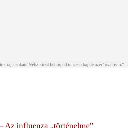
ok rajta sokan. Néha kicsit behorpad nincsen baj de azér’ óvatosan." --
 – Az influenza „történelme”