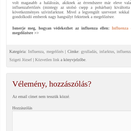
volt magasabb a halálozás, akiknek az érrendszere már eleve val
influenzafertőzés (mintegy az utolsó csepp a pohárban) kiváltott
következményes szívinfarktust. Mivel a legyengült szervezet sokkal
gondolkodó emberek nagy hangsúlyt fektetnek a megelőzésre.
Ismerje meg, hogyan védekezhet az influenza ellen:
Influenza
megelőzésre >>
Kategória:
Influenza
,
megelőzés
| Címke:
gyulladás
,
infarktus
,
influenz
Szigeti József
|
Közvetlen link
a könyvjelzőbe.
Vélemény, hozzászólás?
Az email címet nem tesszük közzé.
Hozzászólás