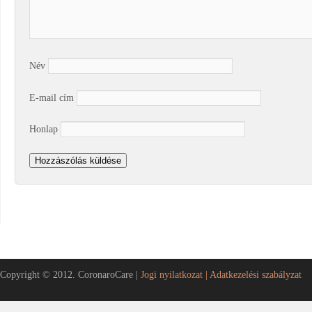
Név
E-mail cím
Honlap
Copyright © 2012. CoronaroCare |
Jogi nyilatkozat |
Adatkezelési szabályzat