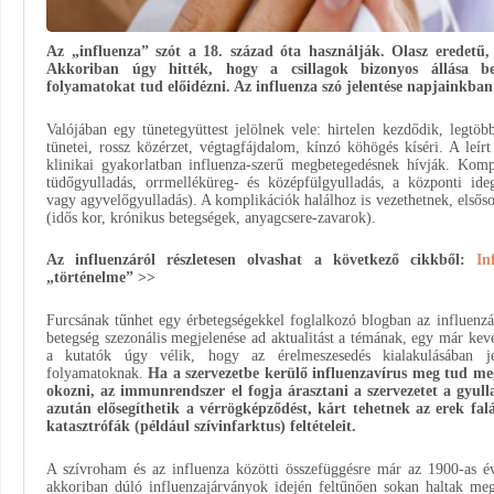
Az „influenza” szót a 18. század óta használják. Olasz eredetű, 
Akkoriban úgy hitték, hogy a csillagok bizonyos állása be
folyamatokat tud előidézni. Az influenza szó jelentése napjainkban
Valójában egy tünetegyüttest jelölnek vele: hirtelen kezdődik, legtö
tünetei, rossz közérzet, végtagfájdalom, kínzó köhögés kíséri. A leírt
klinikai gyakorlatban influenza-szerű megbetegedésnek hívják. Komp
tüdőgyulladás, orrmelléküreg- és középfülgyulladás, a központi ide
vagy agyvelőgyulladás). A komplikációk halálhoz is vezethetnek, első
(idős kor, krónikus betegségek, anyagcsere-zavarok).
Az influenzáról részletesen olvashat a következő cikkből:
In
„történelme” >>
Furcsának tűnhet egy érbetegségekkel foglalkozó blogban az influenzá
betegség szezonális megjelenése ad aktualitást a témának, egy már kevé
a kutatók úgy vélik, hogy az érelmeszesedés kialakulásában j
folyamatoknak.
Ha a szervezetbe kerülő influenzavírus meg tud meg
okozni, az immunrendszer el fogja árasztani a szervezetet a gyul
azután elősegíthetik a vérrögképződést, kárt tehetnek az erek fa
katasztrófák (például szívinfarktus) feltételeit.
A szívroham és az influenza közötti összefüggésre már az 1900-as é
akkoriban dúló influenzajárványok idején feltűnően sokan haltak me