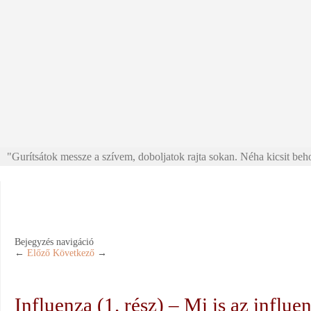
"Gurítsátok messze a szívem, doboljatok rajta sokan. Néha kicsit beho
Bejegyzés navigáció
←
Előző
Következő
→
Influenza (1. rész) – Mi is az influe