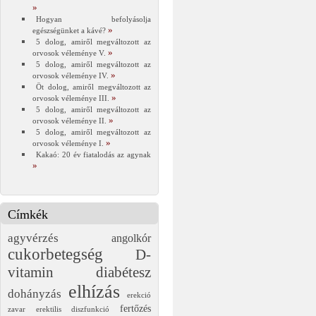
Hogyan befolyásolja
egészségünket a kávé?
5 dolog, amiről megváltozott az
orvosok véleménye V.
5 dolog, amiről megváltozott az
orvosok véleménye IV.
Öt dolog, amiről megváltozott az
orvosok véleménye III.
5 dolog, amiről megváltozott az
orvosok véleménye II.
5 dolog, amiről megváltozott az
orvosok véleménye I.
Kakaó: 20 év fiatalodás az agynak
Címkék
agyvérzés
angolkór
cukorbetegség
D-
vitamin
diabétesz
elhízás
dohányzás
erekció
fertőzés
zavar
erektilis diszfunkció