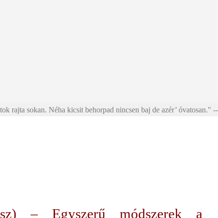
ok rajta sokan. Néha kicsit behorpad nincsen baj de azér’ óvatosan." --
rész) – Egyszerű módszerek a