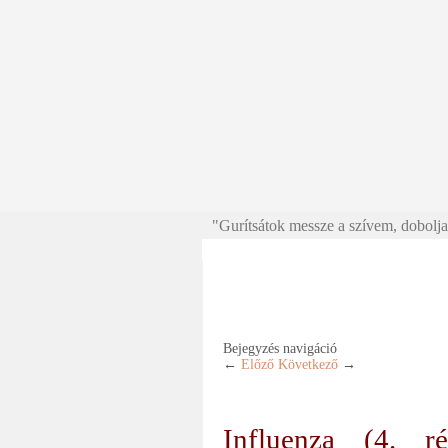
"Gurítsátok messze a szívem, doboljat
Bejegyzés navigáció
←
Előző
Következő
→
Influenza (4. 