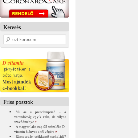
Keresés
Friss posztok
Mi az a preeclampsia? – a
várandósság egyik ritka, de súlyos
szövődménye
A magyar lakosság 95 százaléka D-
vitamin hiányos a tél végére
Ráncosodást csökkentő csokoládé?