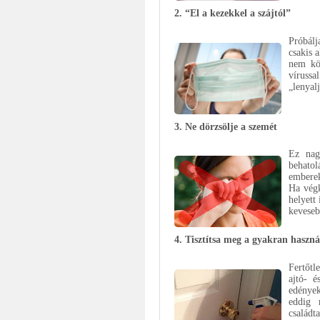
2. “El a kezekkel a szájtól”
Próbálj
csakis 
nem kö
vírussa
„lenyal
3.
Ne dörzsölje a szemét
Ez nag
behato
emberek
Ha végk
helyett
keveseb
4. Tisztítsa meg a gyakran haszná
Fertőtl
ajtó- é
edények
eddig 
családt