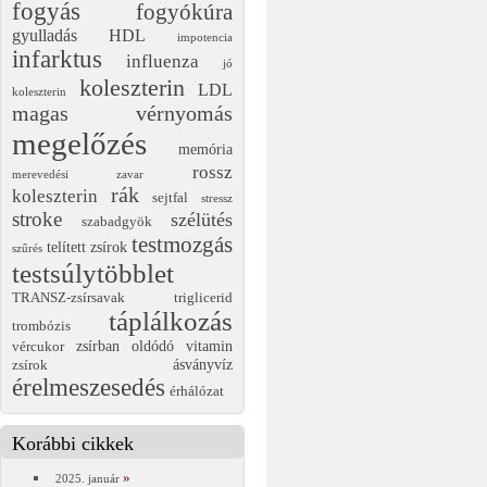
fogyás
fogyókúra
gyulladás
HDL
impotencia
infarktus
influenza
jó
koleszterin
LDL
koleszterin
magas vérnyomás
megelőzés
memória
rossz
merevedési zavar
rák
koleszterin
sejtfal
stressz
stroke
szélütés
szabadgyök
testmozgás
telített zsírok
szűrés
testsúlytöbblet
TRANSZ-zsírsavak
triglicerid
táplálkozás
trombózis
zsírban oldódó vitamin
vércukor
ásványvíz
zsírok
érelmeszesedés
érhálózat
Korábbi cikkek
2025. január