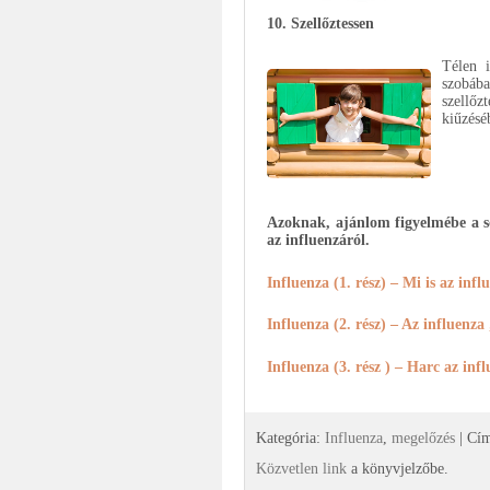
10. Szellőztessen
Télen 
szobába
szellőz
kiűzésé
Azoknak, ajánlom figyelmébe a s
az influenzáról.
Influenza (1. rész) – Mi is az inf
Influenza (2. rész) – Az influenz
Influenza (3. rész ) – Harc az inf
Kategória:
Influenza
,
megelőzés
| Cí
Közvetlen link
a könyvjelzőbe.