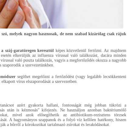
n szó, melyek nagyon hasznosak, de nem szabad kizárólag csak rájuk
 a száj-garatüregen keresztül
képes közvetlenül fertőzni. Az majdnem
esetén elkerüljük az influenza vírussal való találkozást, dacára minden
írussal való puszta találkozás, vagyis a megfertőződés okozza a nagyobb
is szaporodik a szervezetünkben.
 módszer
segíthet megelőzni a fertőződést (vagy legalább lecsökkenteni
 elkapott vírus elszaporodását a szervezetben.
tanácsot azért gyakorta hallani, fontosságát még jobban tükrözi a
sás után is kézmosás” kifejezés. Ne használjon azonban baktériumölő
nokat, mivel azok elősegíthetik az antibiotikum-rezisztens törzsek
lását. A hagyományos szappanok és a folyó víz kellően hatékony, hiszen
ítják a bőrről a kórokozókat tartalmazó zsírokat és lerakódásokat.