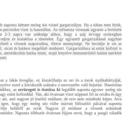
b naponta kétszer meleg sós vízzel gargarizáljon. Ha a sóban nem bízik,
n-peroxidos vizet is használhat. Az influenza vírusnak ugyanis a fertőzést
en 2-3 napra van szüksége ahhoz, hogy a száj és/vagy orrüregben
rodjon és kialakítsa a tüneteket. Egy egyszerű gargarizálással nagyban
thető a vírusok szaporodása, illetve mennyisége. Ne becsülje le ezt az
ű, olcsó és hatásos megelőző módszert. Gargarizálásra az ezüst kolloid is
s, antimikrobás hatása miatt, majd lenyelve immunerősítő hatású szerként
ható.
az a lakás levegője, ez kiszáríthatja az orr és a torok nyálkahártyáját,
yítve ezzel a kórokozók számára a szervezetbe való bejutást. Hasonlóan
őekhez, az
orrüregeit is tisztítsa ki
legalább naponta egyszer meleg sós
vagy ezüst kolloiddal. Van, aki óvatosan vizet szippant fel az orrába és úgy
ki azt, ami nagyon jó tisztító módszer, de erre nem mindenki képes. Arra
 igen, hogy egy meleg sós vízbe mártott fültisztító pálcával naponta
örölje belülről az orrát. Nagyon jó módszer a vírusok számának
entésére. Naponta többször óvatosan fújjon orrot, hogy a pangó váladék