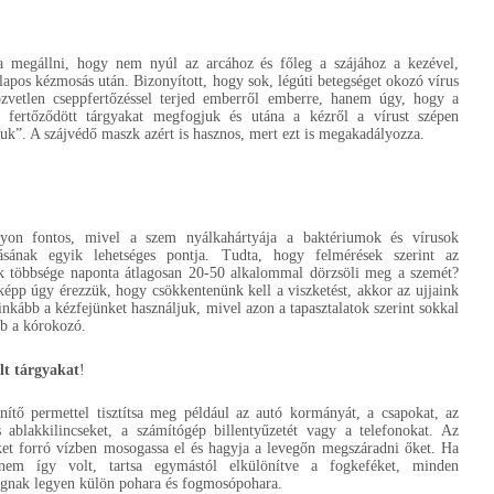
a megállni, hogy nem nyúl az arcához és főleg a szájához a kezével,
alapos kézmosás után. Bizonyított, hogy sok, légúti betegséget okozó vírus
zvetlen cseppfertőzéssel terjed emberről emberre, hanem úgy, hogy a
l fertőződött tárgyakat megfogjuk és utána a kézről a vírust szépen
juk”. A szájvédő maszk azért is hasznos, mert ezt is megakadályozza.
yon fontos, mivel a szem nyálkahártyája a baktériumok és vírusok
lásának egyik lehetséges pontja. Tudta, hogy felmérések szerint az
 többsége naponta átlagosan 20-50 alkalommal dörzsöli meg a szemét?
épp úgy érezzük, hogy csökkentenünk kell a viszketést, akkor az ujjaink
 inkább a kézfejünket használjuk, mivel azon a tapasztalatok szerint sokkal
b a kórokozó.
lt tárgyakat
!
enítő permettel tisztítsa meg például az autó kormányát, a csapokat, az
s ablakkilincseket, a számítógép billentyűzetét vagy a telefonokat. Az
et forró vízben mosogassa el és hagyja a levegőn megszáradni őket. Ha
nem így volt, tartsa egymástól elkülönítve a fogkeféket, minden
agnak legyen külön pohara és fogmosópohara.