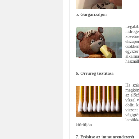
5. Gargarizáljon
Legaláb
hidrogé
követő
elszapo
csökken
egyszer
alkalma
használ
6. Orrüreg tisztítása
Ha szár
megkönn
az előz
vízzel 
öblíti 
viszont
végigt
lecsökk
kiürüljön.
7. Erősítse az immunrendszerét