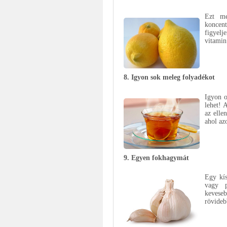
Ezt me
koncent
figyelj
vitamin
8. Igyon sok meleg folyadékot
Igyon o
lehet! 
az elle
ahol az
9. Egyen fokhagymát
Egy kís
vagy p
keveseb
rövidebb