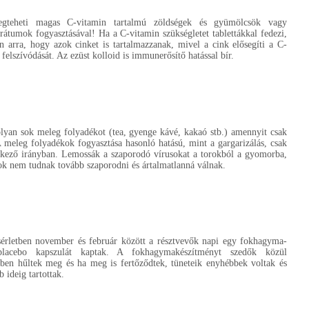
gteheti magas C-vitamin tartalmú zöldségek és gyümölcsök vagy
rátumok fogyasztásával! Ha a C-vitamin szükségletet tablettákkal fedezi,
en arra, hogy azok cinket is tartalmazzanak, mivel a cink elősegíti a C-
 felszívódását. Az ezüst kolloid is immunerősítő hatással bír.
lyan sok meleg folyadékot (tea, gyenge kávé, kakaó stb.) amennyit csak
A meleg folyadékok fogyasztása hasonló hatású, mint a gargarizálás, csak
nkező irányban. Lemossák a szaporodó vírusokat a torokból a gyomorba,
ok nem tudnak tovább szaporodni és ártalmatlanná válnak.
érletben november és február között a résztvevők napi egy fokhagyma-
lacebo kapszulát kaptak. A fokhagymakészítményt szedők közül
ben hűltek meg és ha meg is fertőződtek, tüneteik enyhébbek voltak és
 ideig tartottak.