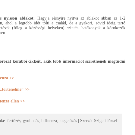
is
nyisson ablakot
! Hagyja résnyire nyitva az ablakot abban az 1-2
n, ahol a legtöbb időt tölti a család, de a gyakori, rövid ideig tartó
tetések (főleg a közösségi helyeken) szintén hatékonyak a kórokozók
ben.
orozat korábbi cikkeit, akik több információt szeretnének megtudni
luenza >>
a „történelme” >>
luenza ellen >>
mke:
fertőzés
,
gyulladás
,
influenza
,
megelőzés
| Szerző:
Szigeti József
|