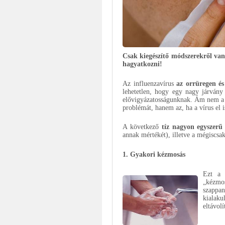
Csak kiegészítő módszerekről va
hagyatkozni!
Az influenzavírus
az orrüregen és
lehetetlen, hogy egy nagy járvány 
elővigyázatosságunknak. Ám nem a v
problémát, hanem az, ha a vírus el 
A következő
tíz nagyon egyszerű
annak mértékét), illetve a mégiscsak
1. Gyakori kézmosás
Ezt a 
„kézmo
szappa
kialaku
eltávol