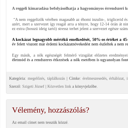
A reggeli kimaradása befolyásolhatja a hagyományos érrendszeri k
“A nem reggelizők vérében magasabb az éhomi inzulin-, triglicerid és
azért, mert a szervezet így reagál arra a tényre, hogy 12-14 órán át ni
ez extra (hosszú ideig tartó) stressz terhet jelent a szervezet egésze s
A kockázat legnagyobb mértékű emelkedését, 50%-os értéket a 45-6
év felett viszont már érdemi kockázatnövekedést nem észleltek a nem re
Egy másik, a nők egészségét felmérő vizsgálat előzetes eredménye
életmód és a rendszeres étkezések a nők esetében is ugyanolyan font
Kategória:
megelőzés
,
táplálkozás
| Címke:
érelmeszesedés
,
érhálózat
,
Szerző:
Szigeti József
|
Közvetlen link
a könyvjelzőbe.
Vélemény, hozzászólás?
Az email címet nem tesszük közzé.