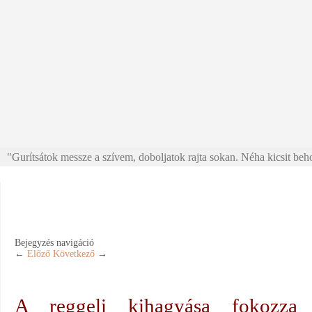
"Gurítsátok messze a szívem, doboljatok rajta sokan. Néha kicsit beho
Bejegyzés navigáció
←
Előző
Következő
→
A reggeli kihagyása fokozza a