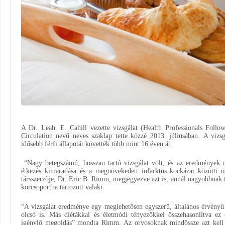
A Dr. Leah. E. Cahill vezette vizsgálat (Health Professionals Fol
Circulation nevű neves szaklap tette közzé 2013. júliusában. A viz
idősebb férfi állapotát követték több mint 16 éven át.
“Nagy betegszámú, hosszan tartó vizsgálat volt, és az eredmények n
étkezés kimaradása és a megnövekedett infarktus kockázat közötti ös
társszerzője, Dr. Eric B. Rimm, megjegyezve azt is, annál nagyobbnak t
korcsoportba tartozott valaki.
“A vizsgálat eredménye egy meglehetősen egyszerű, általános érvényű
olcsó is. Más diétákkal és életmódi tényezőkkel összehasonlítva ez c
igénylő megoldás” mondta Rimm. Az orvosoknak mindössze azt kell t