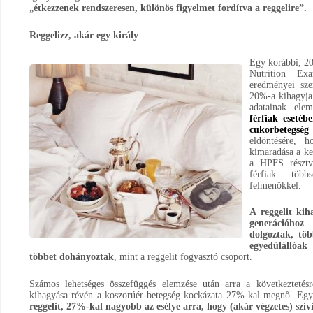
„
étkezzenek rendszeresen, különös figyelmet fordítva a reggelire”.
Reggelizz, akár egy király
Egy korábbi, 20
Nutrition E
eredményei sze
20%-a kihagyja 
adatainak ele
férfiak esetéb
cukorbetegség 
eldöntésére, h
kimaradása a ke
a HPFS résztve
férfiak több
felmenőkkel.
A reggelit kih
generációhoz
dolgoztak, töb
egyedülállóak
többet dohányoztak
, mint a reggelit fogyasztó csoport.
Számos lehetséges összefüggés elemzése után arra a következtetésr
kihagyása révén a koszorúér-betegség kockázata 27%-kal megnő. Egy
reggelit, 27%-kal nagyobb az esélye arra, hogy (akár végzetes) szív