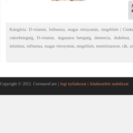
Kategória:
D-vitamin
,
Influenza
,
magas vérnyomás
,
megelőzés
|
Címke
cukorbetegség
,
D-vitamin
,
daganatos betegség
,
demencia
,
diabétesz
,
infarktus
,
influenza
,
magas vérnyomás
,
megelőzés
,
memóriazavar
,
rák
,
s
Copyright © 2012. CoronaroCare |
Jogi nyilatkozat |
Adatkezelési szabályzat