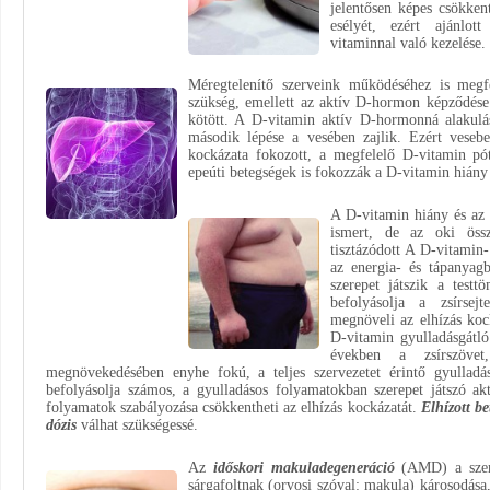
jelentősen képes csökken
esélyét, ezért ajánlot
vitaminnal való kezelése.
Méregtelenítő szerveink működéséhez is meg
szükség, emellett az aktív D-hormon képződés
kötött. A D-vitamin aktív D-hormonná alakulá
második lépése a vesében zajlik. Ezért veseb
kockázata fokozott, a megfelelő D-vitamin pót
epeúti betegségek is fokozzák a D-vitamin hiány
A D-vitamin hiány és az
ismert, de az oki öss
tisztázódott A D-vitamin-
az energia- és tápanyagbe
szerepet játszik a test
befolyásolja a zsírsej
megnöveli az elhízás koc
D-vitamin gyulladásgátló
években a zsírszövet
megnövekedésében enyhe fokú, a teljes szervezetet érintő gyulladá
befolyásolja számos, a gyulladásos folyamatokban szerepet játszó ak
folyamatok szabályozása csökkentheti az elhízás kockázatát.
Elhízott b
dózis
válhat szükségessé.
Az
időskori makuladegeneráció
(AMD) a szem é
sárgafoltnak (orvosi szóval: makula) károsodása