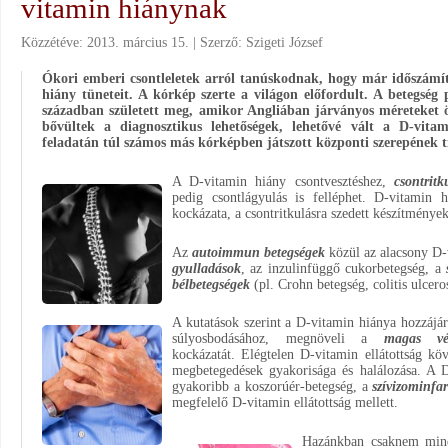
vitamin hiánynak
Közzétéve:
2013. március 15.
Szerző:
Szigeti József
Ókori emberi csontleletek arról tanúskodnak, hogy már időszámít
hiány tüneteit. A kórkép szerte a világon előfordult. A betegség 
században született meg, amikor Angliában járványos méreteket ö
bővültek a diagnosztikus lehetőségek, lehetővé vált a D-vitam
feladatán túl számos más kórképben játszott központi szerepének t
A D-vitamin hiány csontvesztéshez,
csontritk
pedig csontlágyulás is felléphet. D-vitamin 
kockázata, a csontritkulásra szedett készítménye
Az
autoimmun betegségek
közül az alacsony D-
gyulladások
, az inzulinfüggő cukorbetegség, a
bélbetegségek
(pl. Crohn betegség, colitis ulcero
A kutatások szerint a D-vitamin hiánya hozzájá
súlyosbodásához, megnöveli a
magas vé
kockázatát. Elégtelen D-vitamin ellátottság kö
megbetegedések gyakorisága és halálozása. A D
gyakoribb a koszorúér-betegség, a
szívizominfa
megfelelő D-vitamin ellátottság mellett.
Hazánkban csaknem min