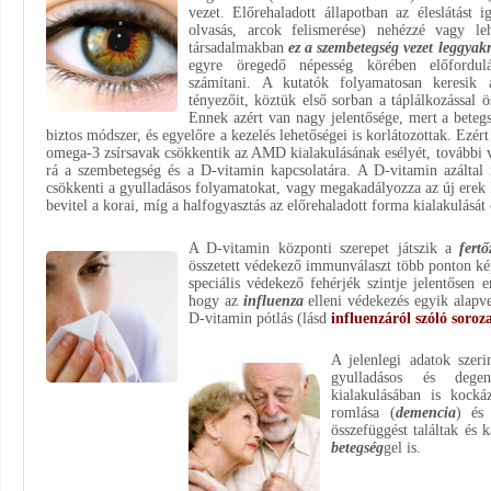
vezet. Előrehaladott állapotban az éleslátást 
olvasás, arcok felismerése) nehézzé vagy leh
társadalmakban
ez a szembetegség vezet leggya
egyre öregedő népesség körében előfordulá
számítani. A kutatók folyamatosan keresik
tényezőit, köztük első sorban a táplálkozással 
Ennek azért van nagy jelentősége, mert a beteg
biztos módszer, és egyelőre a kezelés lehetőségei is korlátozottak. Ezért
omega-3 zsírsavak csökkentik az AMD kialakulásának esélyét, további ve
rá a szembetegség és a D-vitamin kapcsolatára. A D-vitamin azálta
csökkenti a gyulladásos folyamatokat, vagy megakadályozza az új erek
bevitel a korai, míg a halfogyasztás az előrehaladott forma kialakulását
A D-vitamin központi szerepet játszik a
fert
összetett védekező immunválaszt több ponton ké
speciális védekező fehérjék szintje jelentősen
hogy az
influenza
elleni védekezés egyik alapv
D-vitamin pótlás (lásd
influenzáról szóló soro
A jelenlegi adatok szeri
gyulladásos és dege
kialakulásában is kocká
romlása (
demencia
) és
összefüggést találtak és 
betegség
gel is.