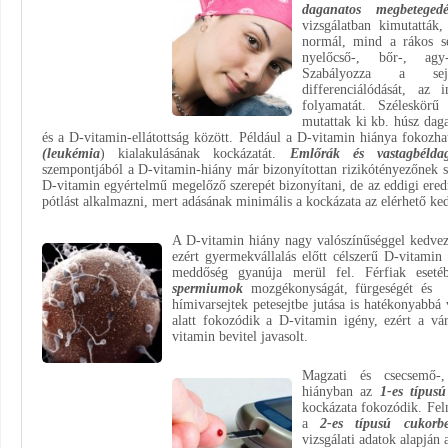
daganatos megbetege
vizsgálatban kimutatták
normál, mind a rákos sej
nyelőcső-, bőr-, agy-
Szabályozza a sejt
differenciálódását, az
folyamatát. Széleskörű 
mutattak ki kb. húsz daga
és a D-vitamin-ellátottság között. Például a D-vitamin hiánya fokozh
(leukémia
) kialakulásának kockázatát.
Emlőrák és vastagbélda
szempontjából a D-vitamin-hiány már bizonyítottan rizikótényezőnek s
D-vitamin egyértelmű megelőző szerepét bizonyítani, de az eddigi ere
pótlást alkalmazni, mert adásának minimális a kockázata az elérhető ke
A D-vitamin hiány nagy valószínűséggel kedvez
ezért gyermekvállalás előtt célszerű D-vitamin
meddőség gyanúja merül fel. Férfiak eset
spermiumok
mozgékonyságát, fürgeségét és
hímivarsejtek petesejtbe jutása is hatékonyabbá 
alatt fokozódik a D-vitamin igény, ezért a vá
vitamin bevitel javasolt.
Magzati és csecsemő-,
hiányban az
1-es típusú
kockázata fokozódik. Fel
a
2-es típusú cukorbe
vizsgálati adatok alapján