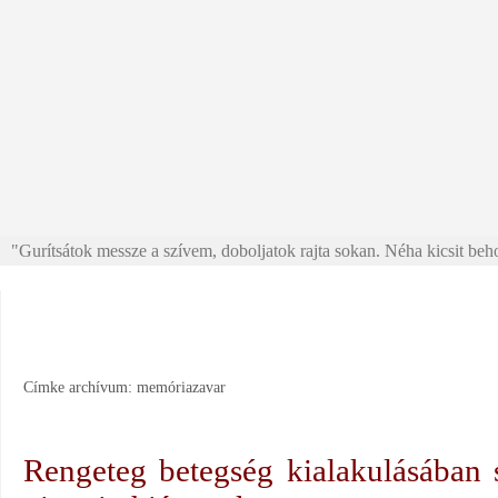
"Gurítsátok messze a szívem, doboljatok rajta sokan. Néha kicsit beho
Címke archívum:
memóriazavar
Rengeteg betegség kialakulásában 