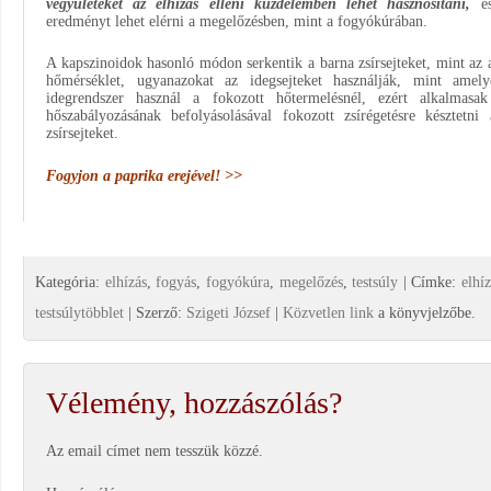
vegyületeket az elhízás elleni küzdelemben lehet hasznosítani,
é
eredményt lehet elérni a megelőzésben, mint a fogyókúrában.
A kapszinoidok hasonló módon serkentik a barna zsírsejteket, mint az 
hőmérséklet, ugyanazokat az idegsejteket használják, mint amely
idegrendszer használ a fokozott hőtermelésnél, ezért alkalmasak
hőszabályozásának befolyásolásával fokozott zsírégetésre késztetni
zsírsejteket.
Fogyjon a paprika erejével! >>
Kategória:
elhízás
,
fogyás
,
fogyókúra
,
megelőzés
,
testsúly
| Címke:
elhí
testsúlytöbblet
| Szerző:
Szigeti József
|
Közvetlen link
a könyvjelzőbe.
Vélemény, hozzászólás?
Az email címet nem tesszük közzé.