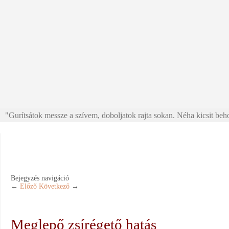
"Gurítsátok messze a szívem, doboljatok rajta sokan. Néha kicsit beho
Bejegyzés navigáció
←
Előző
Következő
→
Meglepő zsírégető hatás