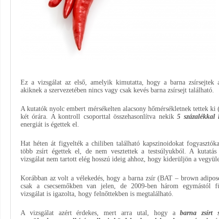
Ez a vizsgálat az első, amelyik kimutatta, hogy a barna zsírsejtek a
akiknek a szervezetében nincs vagy csak kevés barna zsírsejt található.
A kutatók nyolc embert mérsékelten alacsony hőmérsékletnek tettek ki (
két órára. A kontroll csoporttal összehasonlítva nekik
5 százalékkal 
energiát is égettek el.
Hat héten át figyelték a chiliben található kapszinoidokat fogyasztóka
több zsírt égettek el, de nem vesztettek a testsúlyukból. A kutatás
vizsgálat nem tartott elég hosszú ideig ahhoz, hogy kiderüljön a vegyület
Korábban az volt a vélekedés, hogy a barna zsír (BAT – brown adipose
csak a csecsemőkben van jelen, de 2009-ben három egymástól fü
vizsgálat is igazolta, hogy felnőttekben is megtalálható.
A vizsgálat azért érdekes, mert arra utal, hogy a
barna zsírt 