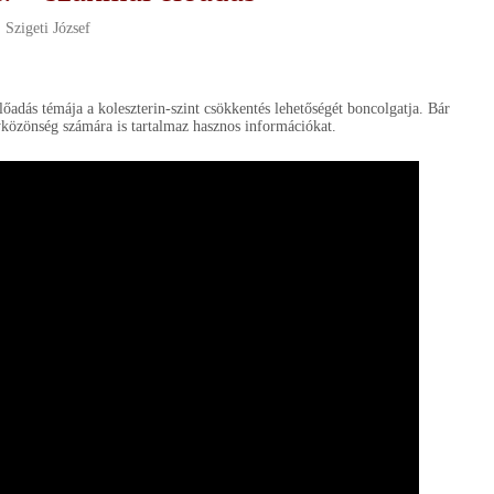
:
Szigeti József
őadás témája a koleszterin-szint csökkentés lehetőségét boncolgatja. Bár
yközönség számára is tartalmaz hasznos információkat.