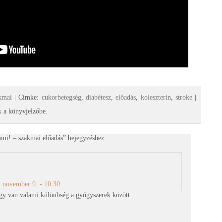
kmai
| Címke:
cukorbetegség
,
diabétesz
,
előadás
,
koleszterin
,
stroke
|
nk
a könyvjelzőbe.
mi! – szakmai előadás
” bejegyzéshez
 november 9. - 10:30
gy van valami különbség a gyógyszerek között.