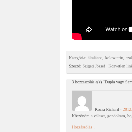
Kategória:
általános
,
koleszterin
,
sza
Szerző:
Szigeti József
|
Közvetlen li
3 hozzászólás a(z) “
Dupla vagy Sem
Kocsa Richard
-
2012.
Köszönöm a választ, gondoltam, ho
Hozzászólás
↓