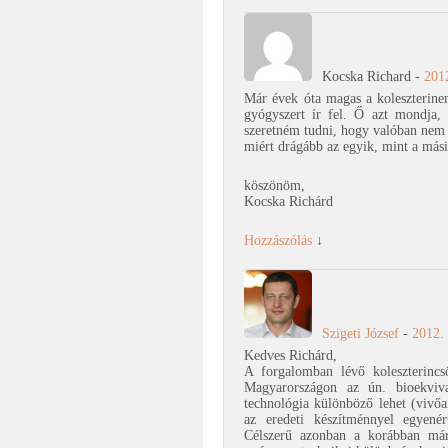
Kocska Richard
-
201
Már évek óta magas a koleszterine
gyógyszert ír fel. Ő azt mondja
szeretném tudni, hogy valóban nem
miért drágább az egyik, mint a más
köszönöm,
Kocska Richárd
Hozzászólás
↓
Szigeti József
-
2012.
Kedves Richárd,
A forgalomban lévő koleszterincs
Magyarországon az ún. bioekvival
technológia különböző lehet (vivőa
az eredeti készítménnyel egyenér
Célszerű azonban a korábban már 