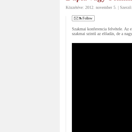
Közzétéve:
2012. november 5.
Szerző
Follow
Szakmai konferencia felvétele. Az el
szakmai szintű az előadás, de a nag