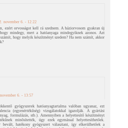
2. november 6. - 12:22
m, ezért orvosságot kell rá szednem. A háziorvosom gyakran új
, hogy mindegy, mert a hatóanyaga mindegyiknek azonos. Azt
 számít, hogy melyik készítményt szedem? Ha nem számít, akkor
ik?
 november 6. - 13:57
ökkentő gyógyszerek hatóanyagtartalma valóban ugyanaz, ezt
encia (egyenértékűség) vizsgálatokkal igazolják. A gyártási
nyag, formulázás, stb.). Amennyiben a helyettesítő készítményt
tékűnek minősítették, úgy ezek egymással helyettesíthetőek.
bevált, hatékony gyógyszert választani, így elkerülhetőek a