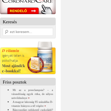
Keresés
Friss posztok
Mi az a preeclampsia? – a
várandósság egyik ritka, de súlyos
szövődménye
A magyar lakosság 95 százaléka D-
vitamin hiányos a tél végére
Ráncosodást csökkentő csokoládé?