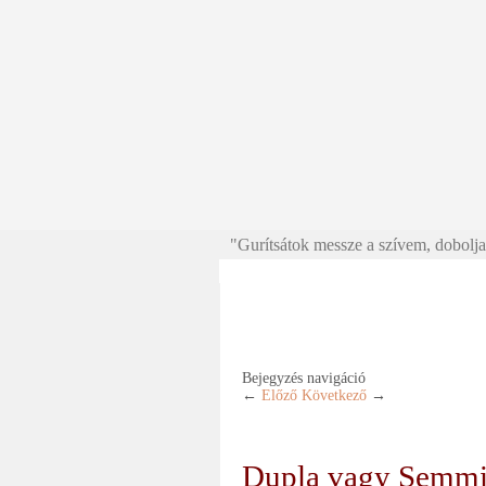
"Gurítsátok messze a szívem, doboljat
Bejegyzés navigáció
←
Előző
Következő
→
Dupla vagy Semmi!