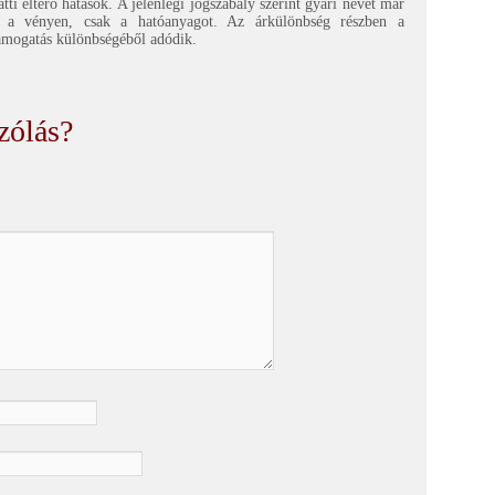
ti eltérő hatások. A jelenlegi jogszabály szerint gyári nevet már
k a vényen, csak a hatóanyagot. Az árkülönbség részben a
támogatás különbségéből adódik.
zólás?