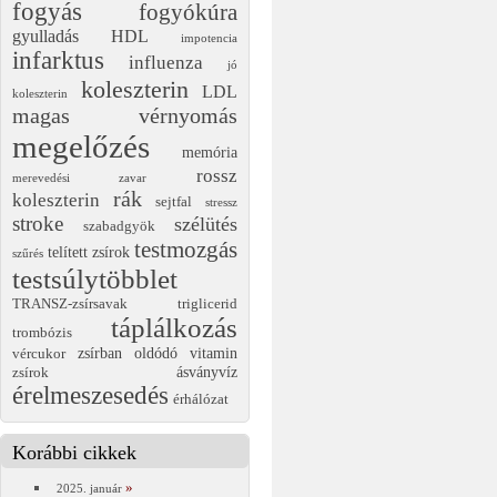
fogyás
fogyókúra
gyulladás
HDL
impotencia
infarktus
influenza
jó
koleszterin
LDL
koleszterin
magas vérnyomás
megelőzés
memória
rossz
merevedési zavar
rák
koleszterin
sejtfal
stressz
stroke
szélütés
szabadgyök
testmozgás
telített zsírok
szűrés
testsúlytöbblet
TRANSZ-zsírsavak
triglicerid
táplálkozás
trombózis
zsírban oldódó vitamin
vércukor
ásványvíz
zsírok
érelmeszesedés
érhálózat
Korábbi cikkek
2025. január