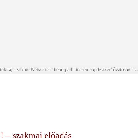
ok rajta sokan. Néha kicsit behorpad nincsen baj de azér’ óvatosan." --
 – szakmai előadás