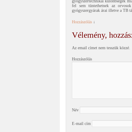
gyógyszertechnikai különbségek miat
fel sem tüntethetnek az orvoso
gyógyszergyárak árai illetve a TB 
Hozzászólás
↓
Vélemény, hozzás
Az email címet nem tesszük közzé.
Hozzászólás
Név
E-mail cím