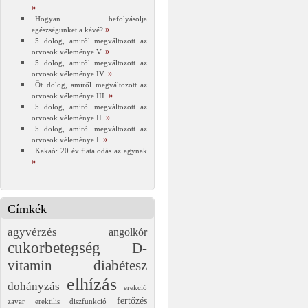
Hogyan befolyásolja
egészségünket a kávé?
5 dolog, amiről megváltozott az
orvosok véleménye V.
5 dolog, amiről megváltozott az
orvosok véleménye IV.
Öt dolog, amiről megváltozott az
orvosok véleménye III.
5 dolog, amiről megváltozott az
orvosok véleménye II.
5 dolog, amiről megváltozott az
orvosok véleménye I.
Kakaó: 20 év fiatalodás az agynak
Címkék
agyvérzés
angolkór
cukorbetegség
D-
vitamin
diabétesz
elhízás
dohányzás
erekció
fertőzés
zavar
erektilis diszfunkció