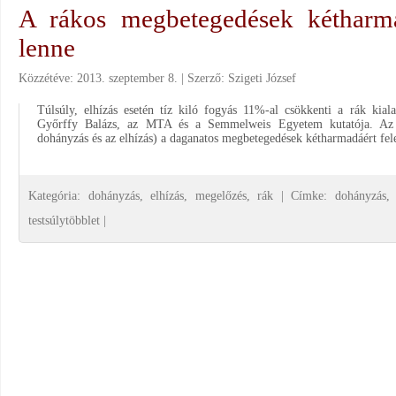
A rákos megbetegedések kétharm
lenne
Közzétéve:
2013. szeptember 8.
Szerző:
Szigeti József
Túlsúly, elhízás esetén tíz kiló fogyás 11%-al csökkenti a rák kiala
Győrffy Balázs, az MTA és a Semmelweis Egyetem kutatója. Az e
dohányzás és az elhízás) a daganatos megbetegedések kétharmadáért fe
Kategória:
dohányzás
,
elhízás
,
megelőzés
,
rák
|
Címke:
dohányzás
testsúlytöbblet
|