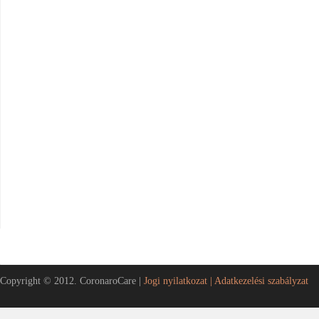
Copyright © 2012. CoronaroCare |
Jogi nyilatkozat |
Adatkezelési szabályzat