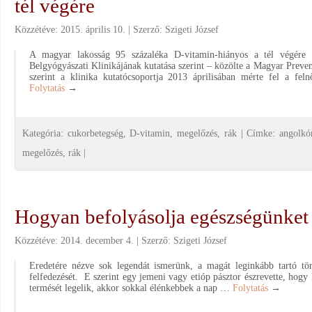
tél végére
Közzétéve:
2015. április 10.
Szerző:
Szigeti József
A magyar lakosság 95 százaléka D-vitamin-hiányos a tél végér
Belgyógyászati Klinikájának kutatása szerint – közölte a Magyar Prev
szerint a klinika kutatócsoportja 2013 áprilisában mérte fel a feln
Folytatás
→
Kategória:
cukorbetegség
,
D-vitamin
,
megelőzés
,
rák
|
Címke:
angolkó
megelőzés
,
rák
|
Hogyan befolyásolja egészségünket
Közzétéve:
2014. december 4.
Szerző:
Szigeti József
Eredetére nézve sok legendát ismerünk, a magát leginkább tartó tör
felfedezését. E szerint egy jemeni vagy etióp pásztor észrevette, hogy
termését legelik, akkor sokkal élénkebbek a nap …
Folytatás
→