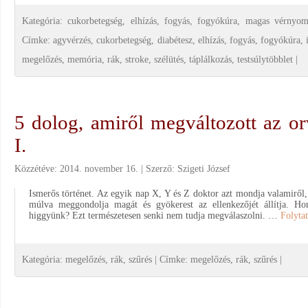
Kategória:
cukorbetegség
,
elhízás
,
fogyás
,
fogyókúra
,
magas vérnyom
Címke:
agyvérzés
,
cukorbetegség
,
diabétesz
,
elhízás
,
fogyás
,
fogyókúra
,
megelőzés
,
memória
,
rák
,
stroke
,
szélütés
,
táplálkozás
,
testsúlytöbblet
|
5 dolog, amiről megváltozott az o
I.
Közzétéve:
2014. november 16.
Szerző:
Szigeti József
Ismerős történet. Az egyik nap X, Y és Z doktor azt mondja valamiről
múlva meggondolja magát és gyökerest az ellenkezőjét állítja. H
higgyünk? Ezt természetesen senki nem tudja megválaszolni. …
Folyta
Kategória:
megelőzés
,
rák
,
szűrés
|
Címke:
megelőzés
,
rák
,
szűrés
|